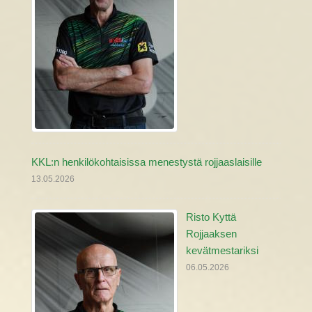
KKL:n henkilökohtaisissa menestystä rojjaaslaisille
13.05.2026
Risto Kyttä
Rojjaaksen
kevätmestariksi
06.05.2026