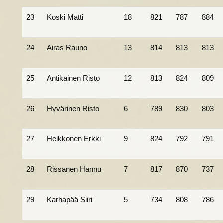
23
Koski Matti
18
821
787
884
24
Airas Rauno
13
814
813
813
25
Antikainen Risto
12
813
824
809
26
Hyvärinen Risto
6
789
830
803
27
Heikkonen Erkki
9
824
792
791
28
Rissanen Hannu
7
817
870
737
29
Karhapää Siiri
5
734
808
786