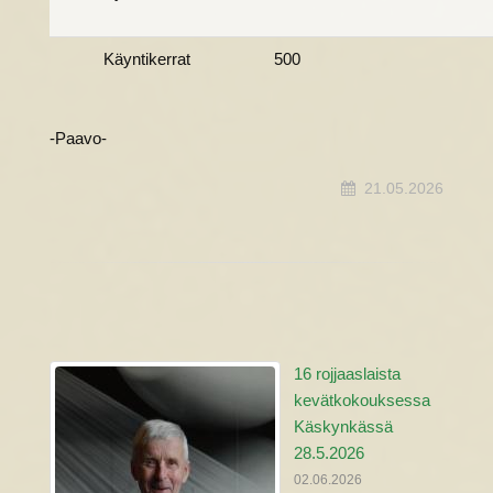
Käyntikerrat
500
-Paavo-
21.05.2026
16 rojjaaslaista
kevätkokouksessa
Käskynkässä
28.5.2026
02.06.2026