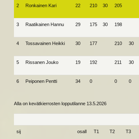
2
Ronkainen Kari
22
210
30
205
3
Raatikainen Hannu
29
175
30
198
4
Tossavainen Heikki
30
177
210
30
5
Rissanen Jouko
19
192
211
30
6
Peiponen Pentti
34
0
0
0
Alla on kevätkierrosten lopputilanne 13.5.2026
sij
osall
T1
T2
T3