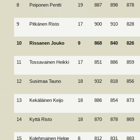
8
Peiponen Pentti
19
887
898
878
9
Pitkänen Risto
17
900
910
828
10
Rissanen Jouko
9
868
840
826
11
Tossavainen Heikki
17
851
886
859
12
Susimaa Tauno
18
932
818
856
13
Kekäläinen Keijo
18
886
854
873
14
Kyttä Risto
18
870
878
869
15
Kolehmainen Helge
8
812
831
883