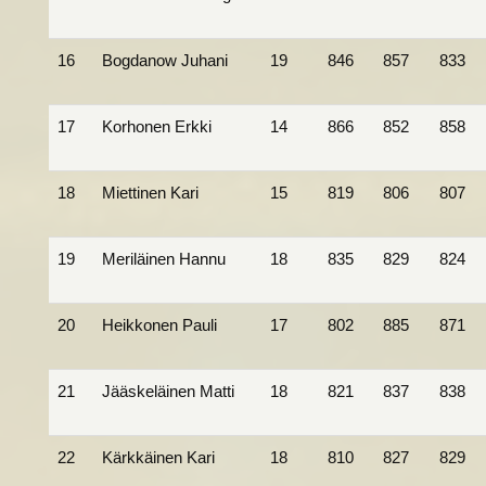
16
Bogdanow Juhani
19
846
857
833
17
Korhonen Erkki
14
866
852
858
18
Miettinen Kari
15
819
806
807
19
Meriläinen Hannu
18
835
829
824
20
Heikkonen Pauli
17
802
885
871
21
Jääskeläinen Matti
18
821
837
838
22
Kärkkäinen Kari
18
810
827
829