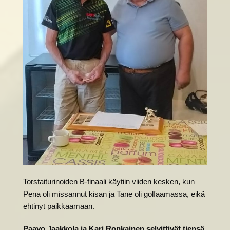
Torstaiturinoiden B-finaali käytiin viiden kesken, kun
Pena oli missannut kisan ja Tane oli golfaamassa, eikä
ehtinyt paikkaamaan.
Paavo Jaakkola ja Kari Ronkainen selvittivät tiensä