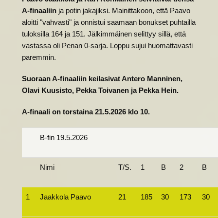
A-finaaliin
ja potin jakajiksi. Mainittakoon, että Paavo
aloitti "vahvasti" ja onnistui saamaan bonukset puhtailla
tuloksilla 164 ja 151. Jälkimmäinen selittyy sillä, että
vastassa oli Penan 0-sarja. Loppu sujui huomattavasti
paremmin.
Suoraan A-finaaliin keilasivat Antero Manninen,
Olavi Kuusisto, Pekka Toivanen ja Pekka Hein.
A-finaali on torstaina 21.5.2026 klo 10.
B-fin 19.5.2026
Nimi
T/S.
1
B
2
B
1
Jaakkola Paavo
21
185
30
173
30