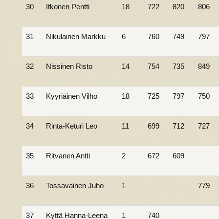
30
Itkonen Pentti
18
722
820
806
31
Nikulainen Markku
6
760
749
797
32
Nissinen Risto
14
754
735
849
33
Kyyriäinen Vilho
18
725
797
750
34
Rinta-Keturi Leo
11
699
712
727
35
Ritvanen Antti
2
672
609
36
Tossavainen Juho
1
779
37
Kyttä Hanna-Leena
1
740