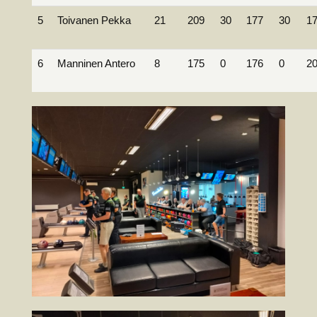
5
Toivanen Pekka
21
209
30
177
30
1
6
Manninen Antero
8
175
0
176
0
2