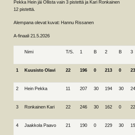
Pekka Hein jäi Ollista vain 3 pistettä ja Kari Ronkainen
12 pistettä.
Alempana olevat kuvat: Hannu Rissanen
A-finaali 21.5.2026
Nimi
T/S.
1
B
2
B
3
1
Kuusisto Olavi
22
196
0
213
0
2
2
Hein Pekka
11
207
30
194
30
2
3
Ronkainen Kari
22
246
30
162
0
2
4
Jaakkola Paavo
21
190
0
229
30
1