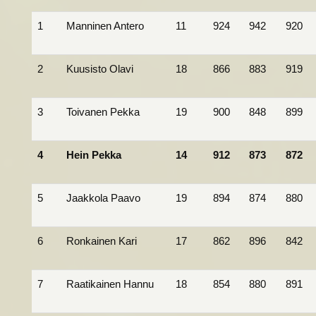
1
Manninen Antero
11
924
942
920
2
Kuusisto Olavi
18
866
883
919
3
Toivanen Pekka
19
900
848
899
4
Hein Pekka
14
912
873
872
5
Jaakkola Paavo
19
894
874
880
6
Ronkainen Kari
17
862
896
842
7
Raatikainen Hannu
18
854
880
891