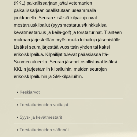
(KKL) paikallissarjaan ja/tai veteraanien
paikallissarjaan osallistutaan useammalla
joukkueella. Seuran sisäisiä kilpailuja ovat
mestaruuskilpailut (syysmestaruus/kinkkukisa,
kevätmestaruus ja keila-golf) ja torstaiturinat. Tilanteen
mukaan järjestetään myös muita kilpailuja jäsenistölle.
Lisäksi seura järjestää vuosittain yhden tai kaksi
erikoiskilpailua. Kilpailijat tulevat pääasiassa Itä-
Suomen alueelta. Seuran jäsenet osallistuvat lisäksi
KKL:n järjestämiin kilpailuihin, muiden seurojen
erikoiskilpailuihin ja SM-kilpailuihin.
Keskiarvot
Torstaiturinoiden voittajat
Syys- ja kevätmestarit
Torstaiturinoiden säännöt