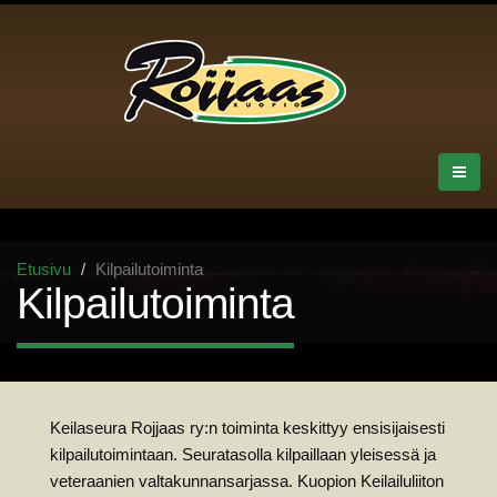
Etusivu
Kilpailutoiminta
Kilpailutoiminta
Keilaseura Rojjaas ry:n toiminta keskittyy ensisijaisesti
kilpailutoimintaan. Seuratasolla kilpaillaan yleisessä ja
veteraanien valtakunnansarjassa. Kuopion Keilailuliiton