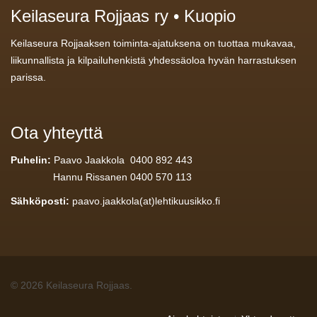
Keilaseura Rojjaas ry • Kuopio
Keilaseura Rojjaaksen toiminta-ajatuksena on tuottaa mukavaa,
liikunnallista ja kilpailuhenkistä yhdessäoloa hyvän harrastuksen
parissa.
Ota yhteyttä
Puhelin:
Paavo Jaakkola 0400 892 443
Hannu Rissanen 0400 570 113
Sähköposti:
paavo.jaakkola(at)lehtikuusikko.fi
© 2026 Keilaseura Rojjaas.