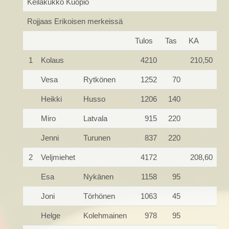
Keilakukko Kuopio
Rojjaas Erikoisen merkeissä
Tulos
Tas
KA
1
Kolaus
4210
210,50
Vesa
Rytkönen
1252
70
Heikki
Husso
1206
140
Miro
Latvala
915
220
Jenni
Turunen
837
220
2
Veljmiehet
4172
208,60
Esa
Nykänen
1158
95
Joni
Törhönen
1063
45
Helge
Kolehmainen
978
95