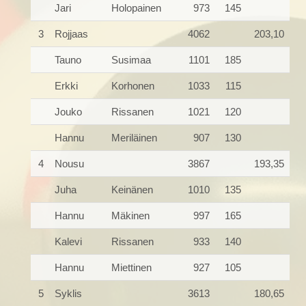
Jari
Holopainen
973
145
3
Rojjaas
4062
203,10
Tauno
Susimaa
1101
185
Erkki
Korhonen
1033
115
Jouko
Rissanen
1021
120
Hannu
Meriläinen
907
130
4
Nousu
3867
193,35
Juha
Keinänen
1010
135
Hannu
Mäkinen
997
165
Kalevi
Rissanen
933
140
Hannu
Miettinen
927
105
5
Syklis
3613
180,65