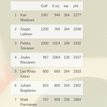
Golf
6 srj
tas
yht
1
Kari
1067
946
264
2277
Miettinen
2
Seppo
1200
784
264
2248
Laitinen
3
Pekka
1000
1014
168
2182
Toivanen
4
Jouko
967
1064
126
2157
Rissanen
5
Leo Rinta-
800
869
264
1933
Keturi
6
Juhani
833
805
264
1902
Bogdanov
7
Matti
767
859
258
1884
Parviainen