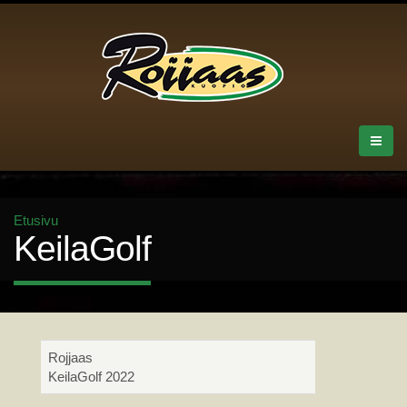
Etusivu
KeilaGolf
Rojjaas
KeilaGolf 2022