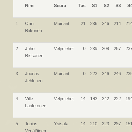
Nimi
Seura
Tas
S1
S2
S3
S
1
Onni
Mainarit
21
236
246
214
21
Riikonen
2
Juho
Veljmiehet
0
239
209
257
23
Rissanen
3
Joonas
Mainarit
0
223
246
246
23
Jehkinen
4
Ville
Veljmiehet
14
193
242
222
19
Laakkonen
5
Topias
Ysisata
14
210
223
297
15
Venäläinen