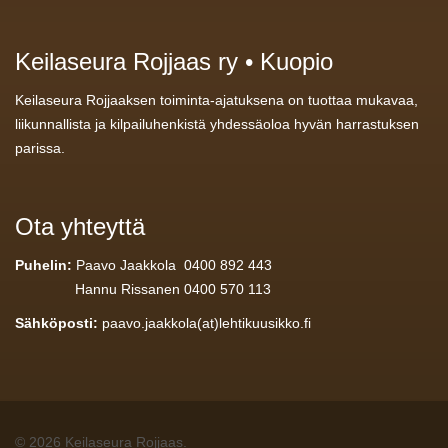
Keilaseura Rojjaas ry • Kuopio
Keilaseura Rojjaaksen toiminta-ajatuksena on tuottaa mukavaa,
liikunnallista ja kilpailuhenkistä yhdessäoloa hyvän harrastuksen
parissa.
Ota yhteyttä
Puhelin:
Paavo Jaakkola 0400 892 443
Hannu Rissanen 0400 570 113
Sähköposti:
paavo.jaakkola(at)lehtikuusikko.fi
© 2026 Keilaseura Rojjaas.