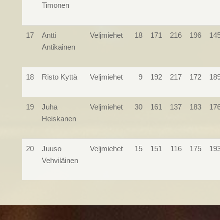
Timonen
17
Antti
Veljmiehet
18
171
216
196
14
Antikainen
18
Risto Kyttä
Veljmiehet
9
192
217
172
18
19
Juha
Veljmiehet
30
161
137
183
17
Heiskanen
20
Juuso
Veljmiehet
15
151
116
175
19
Vehviläinen