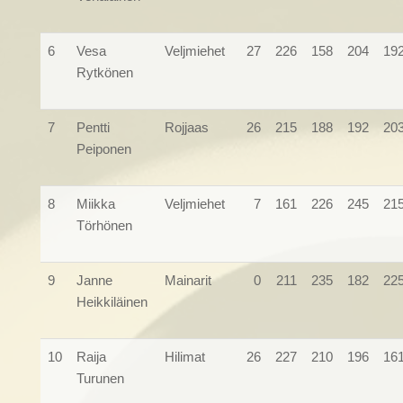
6
Vesa
Veljmiehet
27
226
158
204
19
Rytkönen
7
Pentti
Rojjaas
26
215
188
192
20
Peiponen
8
Miikka
Veljmiehet
7
161
226
245
21
Törhönen
9
Janne
Mainarit
0
211
235
182
22
Heikkiläinen
10
Raija
Hilimat
26
227
210
196
16
Turunen