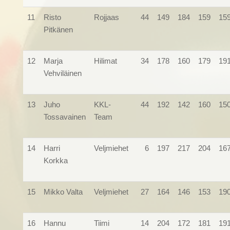
11
Risto
Rojjaas
44
149
184
159
15
Pitkänen
12
Marja
Hilimat
34
178
160
179
19
Vehviläinen
13
Juho
KKL-
44
192
142
160
15
Tossavainen
Team
14
Harri
Veljmiehet
6
197
217
204
16
Korkka
15
Mikko Valta
Veljmiehet
27
164
146
153
19
16
Hannu
Tiimi
14
204
172
181
19